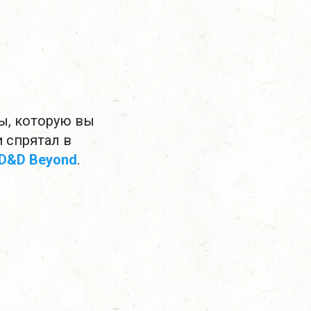
ы, которую вы
и спрятал в
D&D Beyond
.