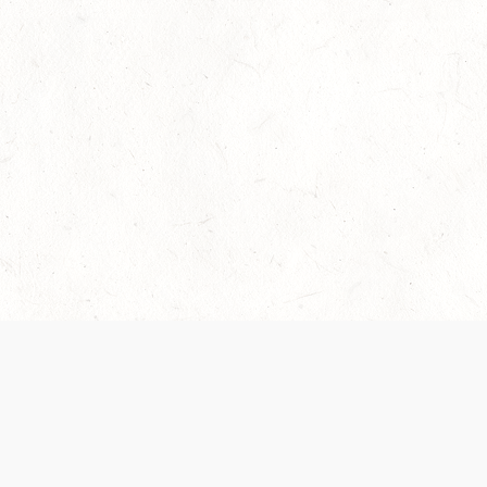
© FREE DND | ЭТОТ САЙТ НЕ УТВЕРЖДЕН И НЕ
ПОДДЕРЖИВАЕТСЯ WIZARDS
Dungeons & Dragons, D&D Beyond, D&D, Wizards of the Coast, дракон-
амперсанд и все остальные названия продуктов Wizards of the Coast,
настройки кампаний, соответствующие логотипы и «Величайшая в мире