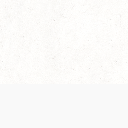
© FREE DND | ЭТОТ САЙТ НЕ УТВЕРЖДЕН И НЕ
ПОДДЕРЖИВАЕТСЯ WIZARDS
Dungeons & Dragons, D&D Beyond, D&D, Wizards of the Coast, дракон-
амперсанд и все остальные названия продуктов Wizards of the Coast,
настройки кампаний, соответствующие логотипы и «Величайшая в мире