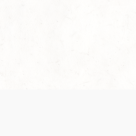
© FREE DND | ЭТОТ САЙТ НЕ УТВЕРЖДЕН И НЕ
ПОДДЕРЖИВАЕТСЯ WIZARDS
Dungeons & Dragons, D&D Beyond, D&D, Wizards of the Coast, дракон-
амперсанд и все остальные названия продуктов Wizards of the Coast,
настройки кампаний, соответствующие логотипы и «Величайшая в мире