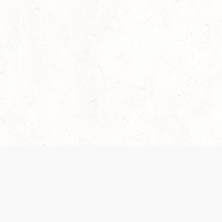
© FREE DND | ЭТОТ САЙТ НЕ УТВЕРЖДЕН И НЕ
ПОДДЕРЖИВАЕТСЯ WIZARDS
Dungeons & Dragons, D&D Beyond, D&D, Wizards of the Coast, дракон-
амперсанд и все остальные названия продуктов Wizards of the Coast,
настройки кампаний, соответствующие логотипы и «Величайшая в мире