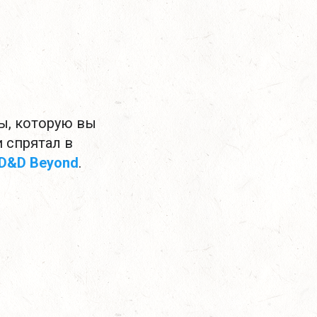
ы, которую вы
и спрятал в
D&D Beyond
.